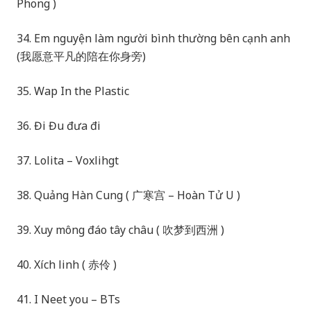
Phong )
34. Em nguyện làm người bình thường bên cạnh anh
(我愿意平凡的陪在你身旁)
35. Wap In the Plastic
36. Đi Đu đưa đi
37. Lolita – Voxlihgt
38. Quảng Hàn Cung ( 广寒宫 – Hoàn Tử U )
39. Xuy mông đáo tây châu ( 吹梦到西洲 )
40. Xích linh ( 赤伶 )
41. I Neet you – BTs