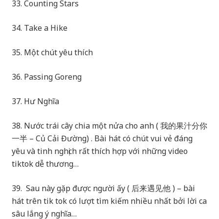
33. Counting Stars
34. Take a Hike
35. Một chút yêu thích
36. Passing Goreng
37. Hư Nghĩa
38. Nước trái cây chia một nửa cho anh ( 我的果汁分你
一半 – Củ Cải Đường) . Bài hát có chút vui vẻ đáng
yêu và tinh nghịch rất thích hợp với những video
tiktok dễ thương…
39. Sau này gặp được người ấy ( 后来遇见他 ) – bài
hát trên tik tok có lượt tìm kiếm nhiều nhất bởi lời ca
sâu lắng ý nghĩa…