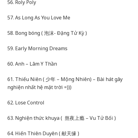
56. Roly Poly
57. As Long As You Love Me
58. Bong bóng ( 泡沫- Đặng Tử Kỳ )
59. Early Morning Dreams
60. Anh – Lâm Y Thần
61. Thiếu Niên ( 少年 – Mộng Nhiên) – Bài hát gây
nghiện nhất hệ mặt trời =)))
62. Lose Control
63. Nghiện thức khuya ( 熬夜上瘾 – Vu Tử Bối )
64. Hiến Thiên Duyên ( 献天缘 )