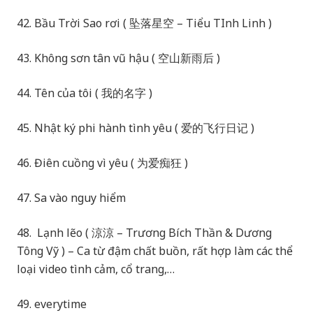
42. Bầu Trời Sao rơi ( 坠落星空 – Tiểu TInh Linh )
43. Không sơn tân vũ hậu ( 空山新雨后 )
44. Tên của tôi ( 我的名字 )
45. Nhật ký phi hành tình yêu ( 爱的飞行日记 )
46. Điên cuồng vì yêu ( 为爱痴狂 )
47. Sa vào nguy hiểm
48. Lạnh lẽo ( 涼涼 – Trương Bích Thần & Dương
Tông Vỹ ) – Ca từ đậm chất buồn, rất hợp làm các thể
loại video tình cảm, cổ trang,…
49. everytime