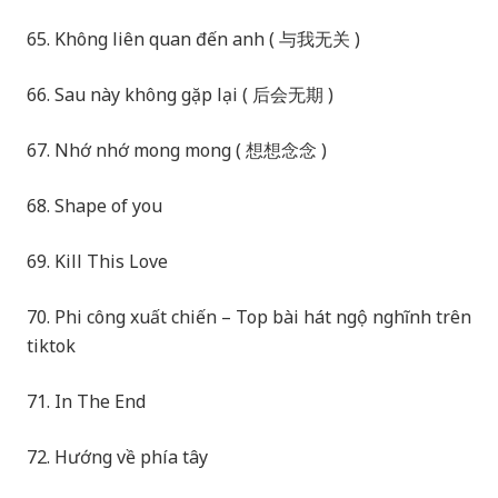
65. Không liên quan đến anh ( 与我无关 )
66. Sau này không gặp lại ( 后会无期 )
67. Nhớ nhớ mong mong ( 想想念念 )
68. Shape of you
69. Kill This Love
70. Phi công xuất chiến – Top bài hát ngộ nghĩnh trên
tiktok
71. In The End
72. Hướng về phía tây