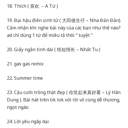
18. Thích ( 喜欢 – A Tứ )
19. Đại hậu điền sinh tử ( 大田後生仔 – Nha Đản Đản).
Cảm nhận khi nghe bài này của các bạn như thế nào?
ad chỉ dùng 1 từ để miêu tả thôi “ tuyệt ”
20. Giấy ngắn tình dài ( 纸短情长 – Nhất Tu )
21. gas gas remix
22. Summer time
23. Cậu cười trông thật đẹp ( 你笑起来真好看 – Lý Hân
Dung ). Bài hát trên tik tok với lời vô cùng dễ thương,
ngọt ngào
24. Lời yêu ngây dại