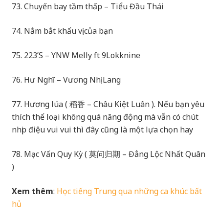
73. Chuyến bay tầm thấp – Tiểu Đầu Thái
74. Nắm bắt khẩu vị của bạn
75. 223’S – YNW Melly ft 9Lokknine
76. Hư Nghĩ – Vương Nhị Lang
77. Hương lúa ( 稻香 – Châu Kiệt Luân ). Nếu bạn yêu
thích thể loại không quá năng động mà vẫn có chút
nhịp điệu vui vui thì đây cũng là một lựa chọn hay
78. Mạc Vấn Quy Kỳ ( 莫问归期 – Đẳng Lộc Nhất Quân
)
Xem thêm
:
Học tiếng Trung qua những ca khúc bất
hủ