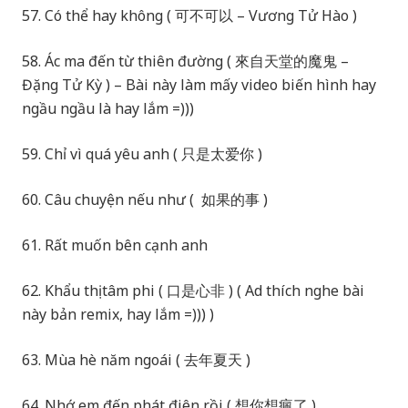
57. Có thể hay không ( 可不可以 – Vương Tử Hào )
58. Ác ma đến từ thiên đường ( 來自天堂的魔鬼 –
Đặng Tử Kỳ ) – Bài này làm mấy video biến hình hay
ngầu ngầu là hay lắm =)))
59. Chỉ vì quá yêu anh ( 只是太爱你 )
60. Câu chuyện nếu như ( 如果的事 )
61. Rất muốn bên cạnh anh
62. Khẩu thị tâm phi ( 口是心非 ) ( Ad thích nghe bài
này bản remix, hay lắm =))) )
63. Mùa hè năm ngoái ( 去年夏天 )
64. Nhớ em đến phát điên rồi ( 想你想瘋了 )