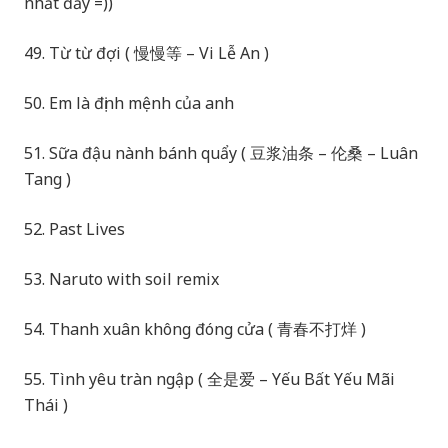
nhất đấy =))
49. Từ từ đợi ( 慢慢等 – Vi Lễ An )
50. Em là định mệnh của anh
51. Sữa đậu nành bánh quẩy ( 豆浆油条 – 伦桑 – Luân
Tang )
52. Past Lives
53. Naruto with soil remix
54. Thanh xuân không đóng cửa ( 青春不打烊 )
55. Tình yêu tràn ngập ( 全是爱 – Yếu Bất Yếu Mãi
Thái )