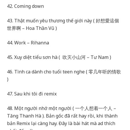
42. Coming down
43. Thật muốn yêu thương thế giới này ( 好想愛這個
世界啊 – Hoa Thần Vũ )
44. Work – Rihanna
45. Xuy diệt tiểu sơn hà ( 吹灭小山河 – Tư Nam )
46. Tình ca dành cho tuổi teen nghe ( 零几年听的情歌
)
47. Sau khi tôi đi remix
48. Một người nhớ một người ( 一个人想着一个人 –
Tăng Thanh Hà ). Bản gốc đã rất hay rồi, khi thành
bản Remix lại càng hay. Đây là bài hát mà ad thích