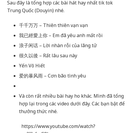
Sau đây là tổng hợp các bài hát hay nhất tik tok
Trung Quốc (Douyin) nhé.
千千万万 – Thiên thiên vạn vạn
我已經愛上你 – Em đã yêu anh mất rồi
浪子闲话 – Lời nhàn rỗi của lãng tử
很久以後 – Rất lâu sau này
Yến Vô Hiết
爱的暴风雨 – Cơn bão tình yêu
Và còn rất nhiều bài hay ho khác. Mình đã tổng
hợp lại trong các video dưới đây. Các bạn bật để
thưởng thức nhé.
https://www.youtube.com/watch?