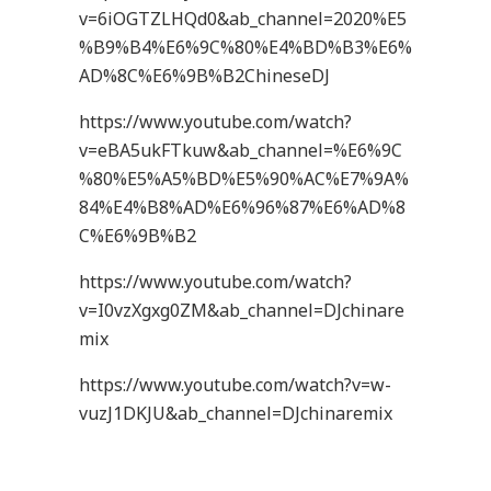
v=6iOGTZLHQd0&ab_channel=2020%E5
%B9%B4%E6%9C%80%E4%BD%B3%E6%
AD%8C%E6%9B%B2ChineseDJ
https://www.youtube.com/watch?
v=eBA5ukFTkuw&ab_channel=%E6%9C
%80%E5%A5%BD%E5%90%AC%E7%9A%
84%E4%B8%AD%E6%96%87%E6%AD%8
C%E6%9B%B2
https://www.youtube.com/watch?
v=I0vzXgxg0ZM&ab_channel=DJchinare
mix
https://www.youtube.com/watch?v=w-
vuzJ1DKJU&ab_channel=DJchinaremix