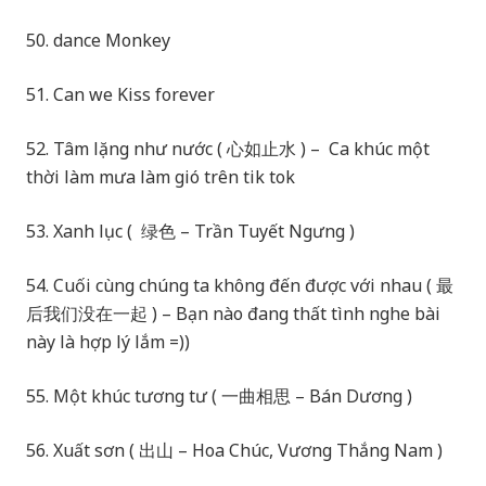
50. dance Monkey
51. Can we Kiss forever
52. Tâm lặng như nước ( 心如止水 ) – Ca khúc một
thời làm mưa làm gió trên tik tok
53. Xanh lục ( 绿色 – Trần Tuyết Ngưng )
54. Cuối cùng chúng ta không đến được với nhau ( 最
后我们没在一起 ) – Bạn nào đang thất tình nghe bài
này là hợp lý lắm =))
55. Một khúc tương tư ( 一曲相思 – Bán Dương )
56. Xuất sơn ( 出山 – Hoa Chúc, Vương Thắng Nam )