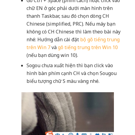
Gõ Ctrl + Space (phím cách) hoặc click vào
chữ EN ở góc phải dưới màn hình trên
thanh Taskbar, sau đó chọn dòng CH
Chinese (simplified, PRC). Nếu máy bạn
không có CH Chinese thì làm theo bài này
nhé: Hướng dẫn cài đặt
bộ gõ tiếng trung
trên Win 7
và
gõ tiếng trung trên Win 10
(nếu bạn dùng win 10).
Sogou chưa xuất hiện thì bạn click vào
hình bàn phím cạnh CH và chọn Sougou
biểu tượng chữ S màu vàng nhé.