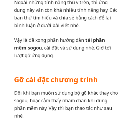
Vậy là đã xong phần hướng dẫn
tải phần
mềm sogou
, cài đặt và sử dụng nhé. Giờ tới
lượt gỡ ứng dụng.
Gỡ cài đặt chương trình
Đôi khi bạn muốn sử dụng bộ gõ khác thay cho
sogou, hoặc cảm thấy nhàm chán khi dùng
phần mềm này. Vậy thì bạn thao tác như sau
nhé.
Gỡ phần mềm trên máy tính
Click vào
Start -> click chọn Control
Panel -> click tiếp vào Uninstall a
program
. Sau đó kéo xuống chọn file cài