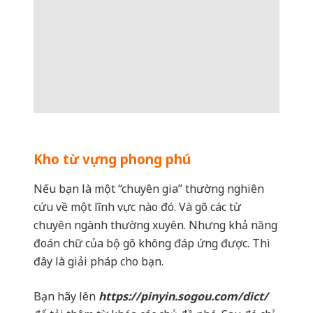
Kho từ vựng phong phú
Nếu bạn là một “chuyên gia” thường nghiên
cứu về một lĩnh vực nào đó. Và gõ các từ
chuyên ngành thường xuyên. Nhưng khả năng
đoán chữ của bộ gõ không đáp ứng được. Thì
đây là giải pháp cho bạn.
Bạn hãy lên
https://pinyin.sogou.com/dict/
để tải thêm từ khóa các chủ đề nhé. Sau đó chỉ
cần click vào Sougou sẽ tự động đồng bộ với
phần mềm trong máy của bạn.