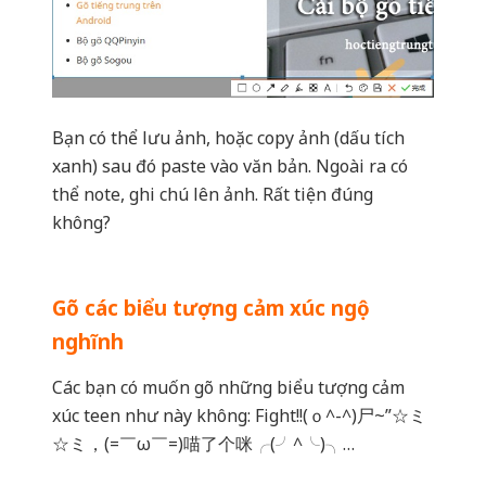
xanh) sau đó paste vào văn bản. Ngoài ra có
thể note, ghi chú lên ảnh. Rất tiện đúng
không?
Gõ các biểu tượng cảm xúc ngộ
nghĩnh
Các bạn có muốn gõ những biểu tượng cảm
xúc teen như này không: Fight!!(ｏ^-^)尸~”☆ミ
☆ミ，(=￣ω￣=)喵了个咪╭(╯^╰)╮…
Đơn giản lắm, các bạn bật phần này lên nhé
Làm tương tự như hướng dẫn mở tính
năng chụp màn hình ở trên. Sau đó khi soạn
thảo, bạn chỉ cần bật tính năng lên, và click
thêm các icon ngộ nghĩnh vào văn bản.