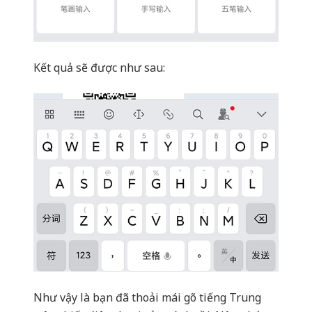
Như vậy là bạn đã thoải mái gõ tiếng Trung
trên chiếc điện thoại của mình rồi. Nên nhớ
Sogou có rất nhiều bộ hình và ký tự ngộ
nghĩnh cho bạn sử dụng trong lúc chat chít. Ví
dụ như ảnh sau :))