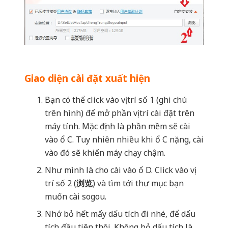
Giao diện cài đặt xuất hiện
Bạn có thể click vào vị trí số 1 (ghi chú
trên hình) để mở phần vị trí cài đặt trên
máy tính. Mặc định là phần mềm sẽ cài
vào ổ C. Tuy nhiên nhiều khi ổ C nặng, cài
vào đó sẽ khiến máy chạy chậm.
Như mình là cho cài vào ổ D. Click vào vị
trí số 2 (
浏览
) và tìm tới thư mục bạn
muốn cài sogou.
Nhớ bỏ hết mấy dấu tích đi nhé, để dấu
tích đầu tiên thôi. Không bỏ dấu tích là