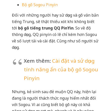
Bộ gõ Sogou Pinyin
Đối với những người hay sử dụng và gõ văn bản
tiếng Trung, sẽ thật thiếu xót khi không biết
tới
bộ gõ tiếng trung QQ PinYin
. So về độ
thông dụng, QQ pinyin có lẽ chỉ kém hơn Sogou
về số lượt tải và cài đặt. Cũng như số người sử
dụng.
Xem thêm:
Cài đặt và sử dụng
tính năng ẩn của bộ gõ Sogou
Pinyin
Nhưng, kẻ sinh sau đẻ muộn QQ này, hiện lại
đang là người thách thức nguy hiểm nhất đối
với Sogou. Vì ai cũng biết bộ gõ này có khả
năng sử dụng mượt mà, nhanh và ít gây nặng