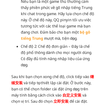
Nếu bạn là một game thủ thường cảm
thấy phiền phức về gõ nhập tiếng Trung
khi chat trong game. Hãy lựa chọn chế độ
này. Ở chế độ này, QQ pinyin tối ưu việc
tương tức với các thể loại game mà bạn
đang chơi. Đảm bảo cho bạn một
bộ gõ
tiếng Trung
mượt mà, tiện dụng.
Chế độ 2: Chế độ đơn giản – Đây là chế
độ phổ thông dành cho mọi người dùng.
Có đầy đủ tính năng nhập liệu của ứng
dụng.
Sau khi bạn chọn xong chế độ, click tiếp vào
继
续安装
và tiếp tục thiết lập cài đặt. Ở bước này,
bạn có thể chọn folder cài đặt ứng dụng trên
máy tính bằng cách click vào
自定义安装
và
chọn vị trí. Sau đó chọn
立即安装
để cài đặt.