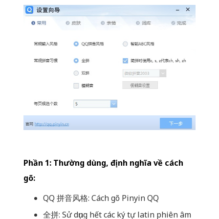
Phần 1: Thường dùng, định nghĩa về cách
gõ:
QQ 拼音风格: Cách gõ Pinyin QQ
全拼: Sử dụng hết các ký tự latin phiên âm