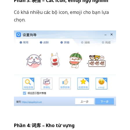
Phần 3: 表情 – Các icon, emoji ngộ nghĩnh
Có khá nhiều các bộ icon, emoji cho bạn lựa
chọn.
Phần 4: 词库 – Kho từ vựng