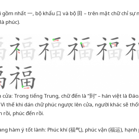
hải gồm nhất 一, bộ khẩu 口 và bộ 田 – trên mặt chữ chỉ sự
à phúc).
 cửa: Trong tiếng Trung, chữ đến là “到“ – hán việt là Đáo
Vì thế khi dán chữ phúc ngược lên cửa, người khác sẽ thố
rồi, phúc đến rồi.
ang hàm ý tốt lành: Phúc khí (福气), phúc vận (福运), hạnh