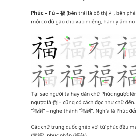
Phúc – Fú – 福
(bên trái là bộ thị 礻, bên p
mỏi có đủ gạo cho vào miệng, hàm ý ấm no l
Tại sao người ta hay dán chữ Phúc ngược lên
ngược là 倒 – cũng có cách đọc như chữ đến. 
“福倒” – nghe thành “福到”. Nghĩa là Phúc đến 
Các chữ trung quốc ghép với từ phúc đều m
(幸福), phúc phận (福分)