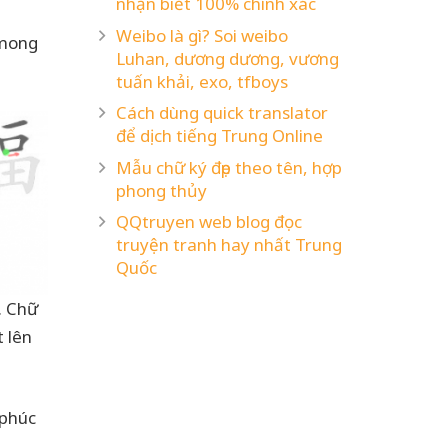
nhận biết 100% chính xác
Weibo là gì? Soi weibo
 mong
Luhan, dương dương, vương
tuấn khải, exo, tfboys
Cách dùng quick translator
để dịch tiếng Trung Online
Mẫu chữ ký đẹp theo tên, hợp
phong thủy
QQtruyen web blog đọc
truyện tranh hay nhất Trung
Quốc
. Chữ
t lên
 phúc