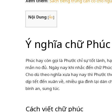
Xem thêm
:
Sách tiếng trung cần có cho ngư
Nội Dung
[
Ẩn
]
Ý nghĩa chữ Phú
Phúc hay còn gọi là Phước chỉ sự tốt lành, 
mắn no đủ. Ngày nay khi nhắc đến chữ Phúc 
Cho dù theo nghĩa xưa hay nay thì Phước thể
dịp tết đến xuân về, nhiều gia đình lại dá
bình an, sung túc.
Cách viết chữ phúc