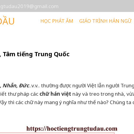
ungtudau2019@gmail.com
ĐẦU
HỌC PHÁT ÂM
GIÁO TRÌNH HÁN NGỮ
n, Tâm tiếng Trung Quốc
ọ, Nhẫn, Đức
..v.v.. thường được người Việt lẫn người Trun
viết thư pháp các
chữ hán việt
này và treo trong nhà, vừ
 Vậy thì các chữ này mang ý nghĩa như thế nào? Chúng ta