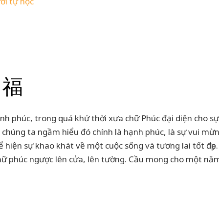
ời tự học
c 福
hạnh phúc, trong quá khứ thời xưa chữ Phúc đại diện cho s
chúng ta ngầm hiểu đó chính là hạnh phúc, là sự vui mừn
 hiện sự khao khát về một cuộc sống và tương lai tốt đẹp
n chữ phúc ngược lên cửa, lên tường. Cầu mong cho một nă