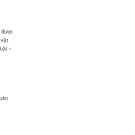
c được
 vật
Lộc –
 bên