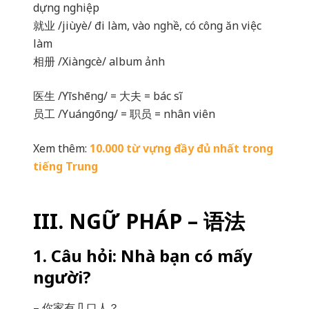
dựng nghiệp
就业 /jiùyè/ đi làm, vào nghề, có công ăn việc
làm
相册 /Xiàngcè/ album ảnh
医生 /Yīshēng/ = 大夫 = bác sĩ
员工 /Yuángōng/ = 职员 = nhân viên
Xem thêm:
10.000 từ vựng đầy đủ nhất trong
tiếng Trung
III. NGỮ PHÁP – 语法
1. Câu hỏi: Nhà bạn có mấy
người?
– 你家有几口人？