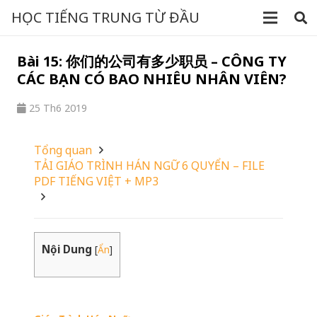
HỌC TIẾNG TRUNG TỪ ĐẦU
Bài 15: 你们的公司有多少职员 – CÔNG TY
CÁC BẠN CÓ BAO NHIÊU NHÂN VIÊN?
25 Th6 2019
Tổng quan
TẢI GIÁO TRÌNH HÁN NGỮ 6 QUYỂN – FILE
PDF TIẾNG VIỆT + MP3
Nội Dung
[
Ẩn
]