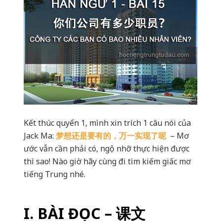
Kết thúc quyển 1, mình xin trích 1 câu nói của
Jack Ma:
梦想还是要有的，万一实现了呢
– Mơ
ước vẫn cần phải có, ngộ nhỡ thực hiện được
thì sao! Nào giờ hãy cùng đi tìm kiếm giấc mơ
tiếng Trung nhé.
I. BÀI ĐỌC – 课文