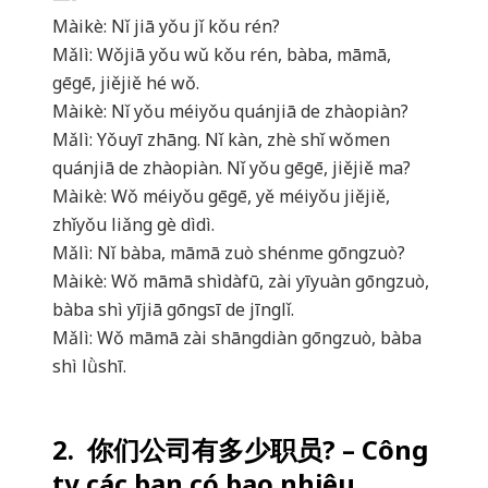
Màikè: Nǐ jiā yǒu jǐ kǒu rén?
Mǎlì: Wǒjiā yǒu wǔ kǒu rén, bàba, māmā,
gēgē, jiějiě hé wǒ.
Màikè: Nǐ yǒu méiyǒu quánjiā de zhàopiàn?
Mǎlì: Yǒuyī zhāng. Nǐ kàn, zhè shǐ wǒmen
quánjiā de zhàopiàn. Nǐ yǒu gēgē, jiějiě ma?
Màikè: Wǒ méiyǒu gēgē, yě méiyǒu jiějiě,
zhǐyǒu liǎng gè dìdì.
Mǎlì: Nǐ bàba, māmā zuò shénme gōngzuò?
Màikè: Wǒ māmā shìdàfū, zài yīyuàn gōngzuò,
bàba shì yījiā gōngsī de jīnglǐ.
Mǎlì: Wǒ māmā zài shāngdiàn gōngzuò, bàba
shì lǜshī.
2. 你们公司有多少职员? – Công
ty các bạn có bao nhiêu