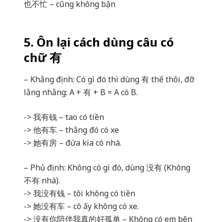
也不忙 – cũng không bận
5. Ôn lại cách dùng câu có
chữ 有
– Khẳng định: Có gì đó thì dùng 有 thế thôi, đỡ
lằng nhằng: A + 有 + B = A có B.
-> 我有钱 – tao có tiền
-> 他有车 – thằng đó có xe
-> 她有房 – đứa kia có nhà.
– Phủ định: Không có gì đó, dùng 没有 (Không
不有 nhá).
-> 我没有钱 – tôi không có tiền
-> 她没有车 – cô ấy không có xe.
-> 没有你陪伴我真的好孤单 – Không có em bên