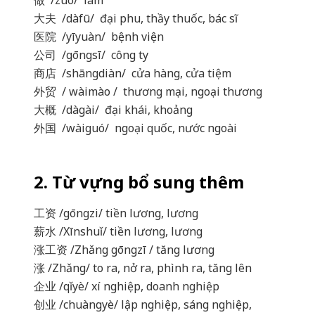
做 /zuò/ làm
大夫 /dàfū/ đại phu, thầy thuốc, bác sĩ
医院 /yīyuàn/ bệnh viện
公司 /gōngsī/ công ty
商店 /shāngdiàn/ cửa hàng, cửa tiệm
外贸 / wàimào / thương mại, ngoại thương
大概 /dàgài/ đại khái, khoảng
外国 /wàiguó/ ngoại quốc, nước ngoài
2. Từ vựng bổ sung thêm
工资 /gōngzi/ tiền lương, lương
薪水 /Xīnshuǐ/ tiền lương, lương
涨工资 /Zhǎng gōngzī / tăng lương
涨 /Zhǎng/ to ra, nở ra, phình ra, tăng lên
企业 /qǐyè/ xí nghiệp, doanh nghiệp
创业 /chuàngyè/ lập nghiệp, sáng nghiệp,