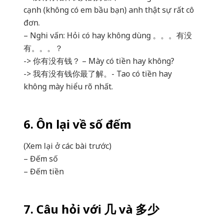
cạnh (không có em bầu bạn) anh thật sự rất cô
đơn.
– Nghi vấn: Hỏi có hay không dùng 。。。有没
有。。。？
-> 你有没有钱？ – Mày có tiền hay không?
-> 我有没有钱你最了解。- Tao có tiền hay
không mày hiểu rõ nhất.
6. Ôn lại về số đếm
(Xem lại ở các bài trước)
– Đếm số
– Đếm tiền
7. Câu hỏi với 几 và 多少