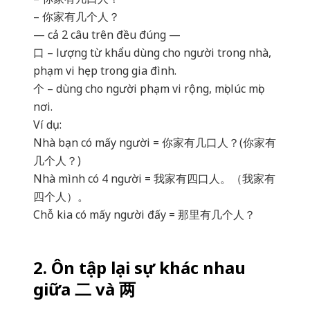
– 你家有几个人？
— cả 2 câu trên đều đúng —
口 – lượng từ khẩu dùng cho người trong nhà,
phạm vi hẹp trong gia đình.
个 – dùng cho người phạm vi rộng, mọi lúc mọi
nơi.
Ví dụ:
Nhà bạn có mấy người = 你家有几口人？(你家有
几个人？)
Nhà mình có 4 người = 我家有四口人。（我家有
四个人）。
Chỗ kia có mấy người đấy = 那里有几个人？
2. Ôn tập lại sự khác nhau
giữa 二 và 两