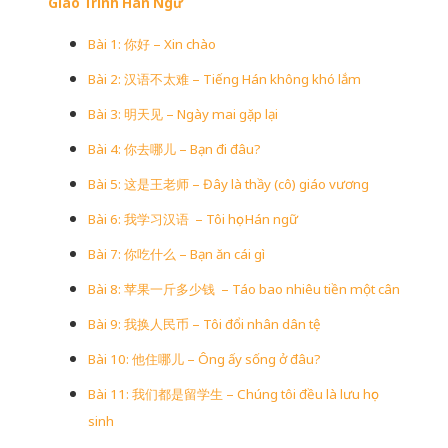
Giáo Trình Hán Ngữ
Bài 1: 你好 – Xin chào
Bài 2: 汉语不太难 – Tiếng Hán không khó lắm
Bài 3: 明天见 – Ngày mai gặp lại
Bài 4: 你去哪儿 – Bạn đi đâu?
Bài 5: 这是王老师 – Đây là thầy (cô) giáo vương
Bài 6: 我学习汉语 – Tôi học Hán ngữ
Bài 7: 你吃什么 – Bạn ăn cái gì
Bài 8: 苹果一斤多少钱 – Táo bao nhiêu tiền một cân
Bài 9: 我换人民币 – Tôi đổi nhân dân tệ
Bài 10: 他住哪儿 – Ông ấy sống ở đâu?
Bài 11: 我们都是留学生 – Chúng tôi đều là lưu học
sinh