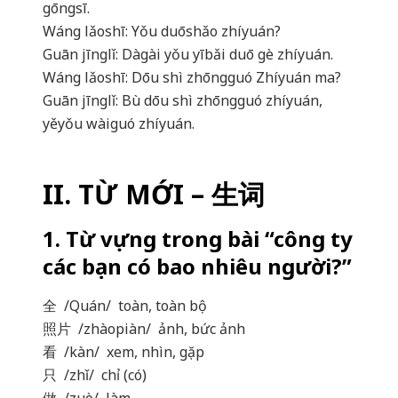
gōngsī.
Wáng lǎoshī: Yǒu duōshǎo zhíyuán?
Guān jīnglǐ: Dàgài yǒu yībǎi duō gè zhíyuán.
Wáng lǎoshī: Dōu shì zhōngguó Zhíyuán ma?
Guān jīnglǐ: Bù dōu shì zhōngguó zhíyuán,
yěyǒu wàiguó zhíyuán.
II. TỪ MỚI – 生词
1. Từ vựng trong bài “công ty
các bạn có bao nhiêu người?”
全 /Quán/ toàn, toàn bộ
照片 /zhàopiàn/ ảnh, bức ảnh
看 /kàn/ xem, nhìn, gặp
只 /zhǐ/ chỉ (có)