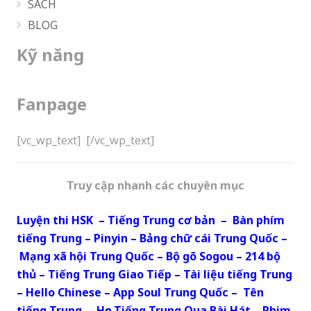
SÁCH
BLOG
Kỹ năng
Fanpage
[vc_wp_text]
[/vc_wp_text]
Truy cập nhanh các chuyên mục
Luyện thi HSK
–
Tiếng Trung cơ bản
–
Bàn phím
tiếng Trung
–
Pinyin
–
Bảng chữ cái Trung Quốc
–
Mạng xã hội Trung Quốc
–
Bộ gõ Sogou
–
214 bộ
thủ
–
Tiếng Trung Giao Tiếp
–
Tài liệu tiếng Trung
–
Hello Chinese
–
App Soul Trung Quốc
–
Tên
tiếng Trung
–
Học Tiếng Trung Qua Bài Hát
–
Phim