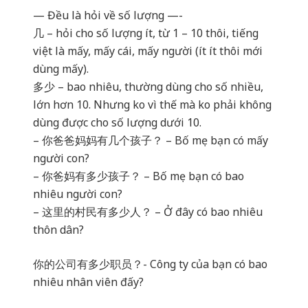
— Đều là hỏi về số lượng —-
几 – hỏi cho số lượng ít, từ 1 – 10 thôi, tiếng
việt là mấy, mấy cái, mấy người (ít ít thôi mới
dùng mấy).
多少 – bao nhiêu, thường dùng cho số nhiều,
lớn hơn 10. Nhưng ko vì thế mà ko phải không
dùng được cho số lượng dưới 10.
– 你爸爸妈妈有几个孩子？ – Bố mẹ bạn có mấy
người con?
– 你爸妈有多少孩子？ – Bố mẹ bạn có bao
nhiêu người con?
– 这里的村民有多少人？ – Ở đây có bao nhiêu
thôn dân?
你的公司有多少职员？- Công ty của bạn có bao
nhiêu nhân viên đấy?