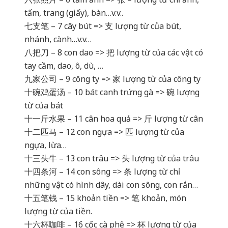
tấm, trang (giấy), bàn…v.v..
七支笔 – 7 cây bút => 支 lượng từ của bút,
nhánh, cành…v.v…
八把刀 – 8 con dao => 把 lượng từ của các vật có
tay cầm, dao, ô, dù, …
九家公司 – 9 công ty => 家 lượng từ của công ty
十碗鸡蛋汤 – 10 bát canh trứng gà => 碗 lượng
từ của bát
十一斤水果 – 11 cân hoa quả => 斤 lượng từ cân
十二匹马 – 12 con ngựa => 匹 lượng từ của
ngựa, lừa…
十三头牛 – 13 con trâu => 头 lượng từ của trâu
十四条河 – 14 con sông => 条 lượng từ chỉ
những vật có hình dây, dài con sông, con rắn…
十五笔钱 – 15 khoản tiền => 笔 khoản, món
lượng từ của tiền.
十六杯咖啡 – 16 cốc cà phê => 杯 lượng từ của