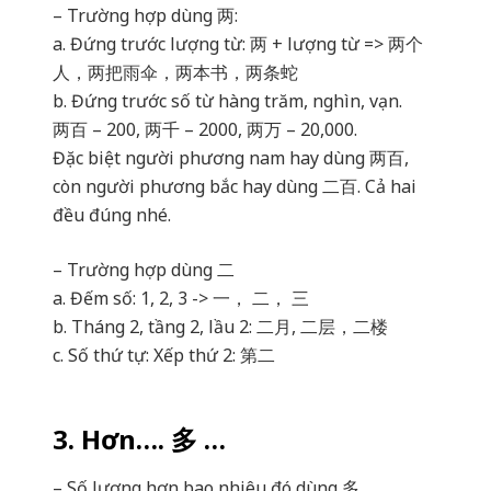
– Trường hợp dùng 两:
a. Đứng trước lượng từ: 两 + lượng từ => 两个
人，两把雨伞，两本书，两条蛇
b. Đứng trước số từ hàng trăm, nghìn, vạn.
两百 – 200, 两千 – 2000, 两万 – 20,000.
Đặc biệt người phương nam hay dùng 两百,
còn người phương bắc hay dùng 二百. Cả hai
đều đúng nhé.
– Trường hợp dùng 二
a. Đếm số: 1, 2, 3 -> 一， 二， 三
b. Tháng 2, tầng 2, lầu 2: 二月, 二层，二楼
c. Số thứ tự: Xếp thứ 2: 第二
3. Hơn…. 多 …
– Số lượng hơn bao nhiêu đó dùng 多.