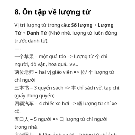
8. Ôn tập về lượng từ
Vị trí lượng từ trong câu:
Số lượng + Lượng
Từ + Danh Từ
(Nhớ nhé, lượng từ luôn đứng
trước danh từ).
—-
一个苹果 – một quả táo => lượng từ 个 chỉ
người, đồ vật , hoa quả…v.v…
两位老师 – hai vị giáo viên => 位/ 个 lượng từ
chỉ người
三本书 – 3 quyển sách => 本 chỉ sách vở, tạp chí,
(giấy đóng quyển)
四辆汽车 – 4 chiếc xe hơi => 辆 lượng từ chỉ xe
cộ.
五口人 – 5 người => 口 lượng từ chỉ người
trong nhà.
六张照片 – 6 tấm ảnh => 张 – lượng từ chỉ ảnh,