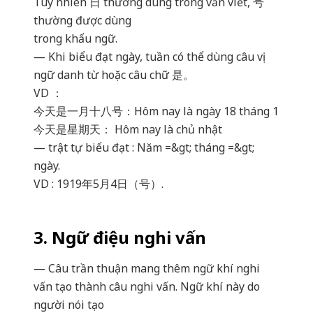
Tuy nhiên 日 thường dùng trong văn viết, 号
thường được dùng
trong khẩu ngữ.
— Khi biểu đạt ngày, tuần có thể dùng câu vị
ngữ danh từ hoặc câu chữ 是。
VD ：
今天是一月十八号：Hôm nay là ngày 18 tháng 1
今天是星期天： Hôm nay là chủ nhật
— trật tự biểu đạt : Năm =&gt; tháng =&gt;
ngày.
VD : 1919年5月4日（号）.
3. Ngữ điệu nghi vấn
— Câu trần thuận mang thêm ngữ khí nghi
vấn tạo thành câu nghi vấn. Ngữ khí này do
người nói tạo