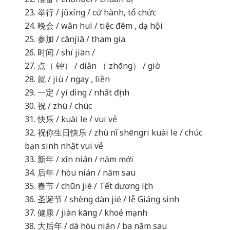
23. 举行 / jǔxíng / cử hành, tổ chức
24. 晚会 / wǎn huì / tiệc đêm , dạ hội
25. 参加 / cānjiā / tham gia
26. 时间 / shí jiān /
27. 点（ 钟） / diǎn （ zhōng） / giờ
28. 就 / jiù / ngay , liền
29. 一定 / yí dìng / nhất định
30. 祝 / zhù / chúc
31. 快乐 / kuài le / vui vẻ
32. 祝你生日快乐 / zhù nǐ shēngri kuài le / chúc
bạn sinh nhật vui vẻ
33. 新年 / xīn nián / năm mới
34. 后年 / hòu nián / năm sau
35. 春节 / chūn jié / Tết dương lịch
36. 圣诞节 / shèng dàn jié / lễ Giáng sinh
37. 健康 / jiàn kāng / khoẻ mạnh
38. 大后年 / dà hòu nián / ba năm sau