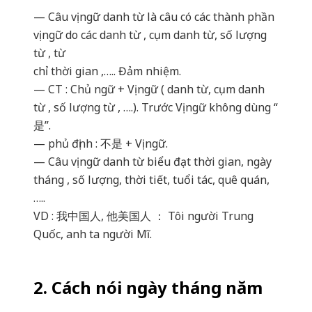
— Câu vị ngữ danh từ là câu có các thành phần
vị ngữ do các danh từ , cụm danh từ, số lượng
từ , từ
chỉ thời gian ,….. Đảm nhiệm.
— CT : Chủ ngữ + Vị ngữ ( danh từ, cụm danh
từ , số lượng từ , ….). Trước Vị ngữ không dùng “
是”.
— phủ định : 不是 + Vị ngữ.
— Câu vị ngữ danh từ biểu đạt thời gian, ngày
tháng , số lượng, thời tiết, tuổi tác, quê quán,
…..
VD : 我中国人, 他美国人 ： Tôi người Trung
Quốc, anh ta người Mĩ.
2. Cách nói ngày tháng năm