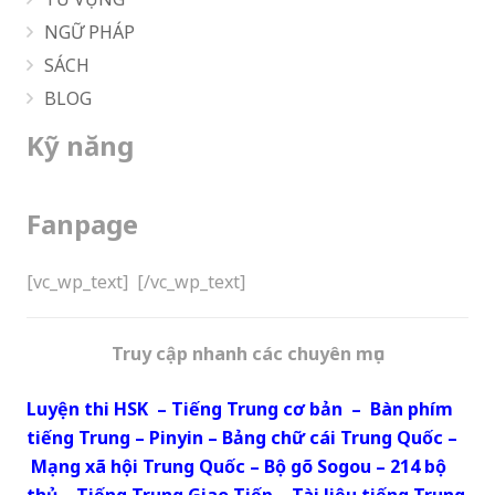
NGỮ PHÁP
SÁCH
BLOG
Kỹ năng
Fanpage
[vc_wp_text]
[/vc_wp_text]
Truy cập nhanh các chuyên mục
Luyện thi HSK
–
Tiếng Trung cơ bản
–
Bàn phím
tiếng Trung
–
Pinyin
–
Bảng chữ cái Trung Quốc
–
Mạng xã hội Trung Quốc
–
Bộ gõ Sogou
–
214 bộ
thủ
–
Tiếng Trung Giao Tiếp
–
Tài liệu tiếng Trung