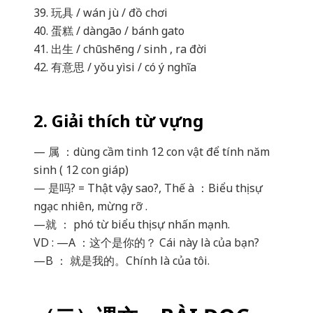
39. 玩具 / wán jù / đồ chơi
40. 蛋糕 / dàngāo / bánh gato
41. 出生 / chūshēng / sinh , ra đời
42. 有意思 / yǒu yìsi / có ý nghĩa
2. Giải thích từ vựng
— 属 ：dùng cầm tinh 12 con vật để tính năm
sinh ( 12 con giáp)
— 是吗? = Thật vậy sao?, Thế à ：Biểu thị sự
ngạc nhiên, mừng rỡ .
—就 ： phó từ biểu thị sự nhấn mạnh.
VD : —A ：这个是你的？ Cái này là của bạn?
—B ： 就是我的。Chính là của tôi.