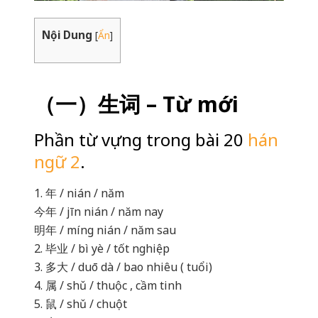
Nội Dung
[
Ẩn
]
（一）生词 – Từ mới
Phần từ vựng trong bài 20
hán
ngữ 2
.
1. 年 / nián / năm
今年 / jīn nián / năm nay
明年 / míng nián / năm sau
2. 毕业 / bì yè / tốt nghiệp
3. 多大 / duō dà / bao nhiêu ( tuổi)
4. 属 / shǔ / thuộc , cầm tinh
5. 鼠 / shǔ / chuột