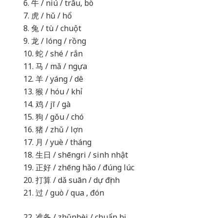
6. 牛 / niú / trâu, bò
7. 虎 / hǔ / hổ
8. 兔 / tù / chuột
9. 龙 / lóng / rồng
10. 蛇 / shé / rắn
11. 马 / mǎ / ngựa
12. 羊 / yáng / dê
13. 猴 / hóu / khỉ
14. 鸡 / jī / gà
15. 狗 / gǒu / chó
16. 猪 / zhǔ / lợn
17. 月 / yuè / tháng
18. 生日 / shēngri / sinh nhật
19. 正好 / zhēng hǎo / đúng lúc
20. 打算 / dǎ suān / dự định
21. 过 / guò / qua , đón
22. 准备 / zhǔnbèi / chuẩn bị