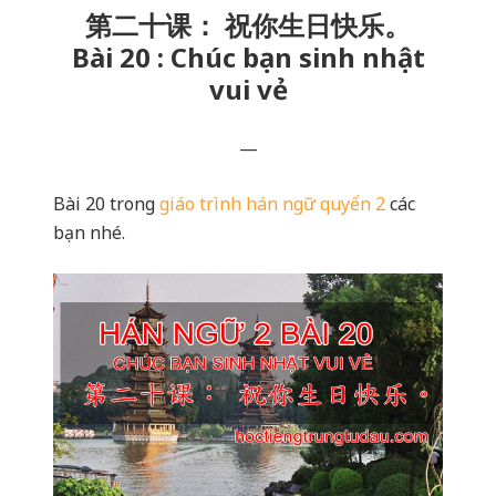
第二十课： 祝你生日快乐。
Bài 20 : Chúc bạn sinh nhật
vui vẻ
—
Bài 20 trong
giáo trình hán ngữ quyển 2
các
bạn nhé.