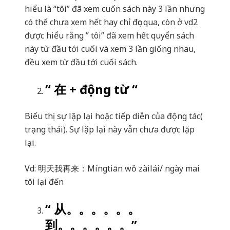
hiểu là “tôi” đã xem cuốn sách này 3 lần nhưng
có thể chưa xem hết hay chỉ đọc qua, còn ở vd2
được hiểu rằng ” tôi” đã xem hết quyển sách
này từ đầu tới cuối và xem 3 lần giống nhau,
đều xem từ đầu tới cuối sách.
“
在
+ động từ “
Biểu thị sự lặp lại hoặc tiếp diễn của động tác(
trạng thái). Sự lặp lại này vẫn chưa được lặp
lại.
Vd:
明天我再来：
Míngtiān wǒ zàilái/ ngày mai
tôi lại đến
“
从。。。。。。
到。。。。。。
”