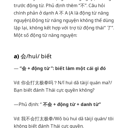
trước động từ. Phủ định thêm “
不
”. Câu hỏi
chính phản ở dạnh A
不
A (A là động từ năng
nguyện).Động từ năng nguyện không thể dùng
lặp lại, không kết hợp với trợ từ động thái“
了
”.
Một số động từ năng nguyện:
a)
会
/huì/ biết
—
“
会 + động từ ”: biết làm một cái gì đó
Vd:
你会打太极拳
吗
？
N/ǐ huì dǎ tàijí quán ma?/
Bạn biết đánh Thái cực quyền không?
—Phủ định: “
不会 + động từ + danh từ”
Vd:
我不会打太极拳
/Wǒ bù huì dǎ tàijí quán/ tôi
không biết đánh Thái cực quyền.