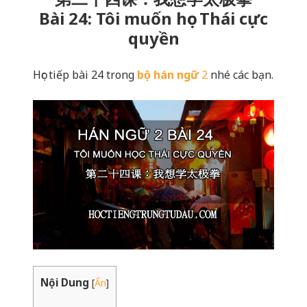
Bài 24: Tôi muốn học Thái cực
quyền
Học tiếp bài 24 trong
bộ hán ngữ
2
nhé các bạn.
Nội Dung
[
Ẩn
]