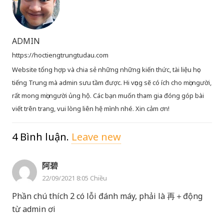
ADMIN
https://hoctiengtrungtudau.com
Website tổng hợp và chia sẻ những những kiến thức, tài liệu học
tiếng Trung mà admin sưu tầm được. Hi vọng sẽ có ích cho mọi người,
rất mong mọi người ủng hộ. Các bạn muốn tham gia đóng góp bài
viết trên trang, vui lòng liên hệ mình nhé. Xin cảm ơn!
4
Bình luận
.
Leave new
阿碧
22/09/2021 8:05 Chiều
Phần chú thích 2 có lỗi đánh máy, phải là 再＋động
từ admin ơi