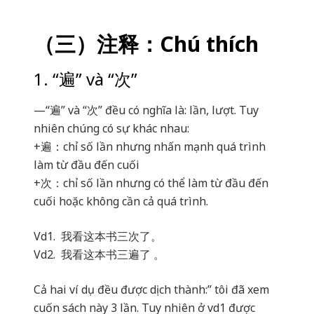
（三）注释：Chú thích
1. “遍” và “次”
—“遍” và “次” đều có nghĩa là: lần, lượt. Tuy
nhiên chúng có sự khác nhau:
+遍：chỉ số lần nhưng nhấn mạnh quá trình
làm từ đầu đến cuối
+次：chỉ số lần nhưng có thể làm từ đầu đến
cuối hoặc không cần cả quá trình.
Vd1. 我看这本书三次了。
Vd2. 我看这本书三遍了 。
Cả hai ví dụ đều được dịch thành:” tôi đã xem
cuốn sách này 3 lần. Tuy nhiên ở vd1 được