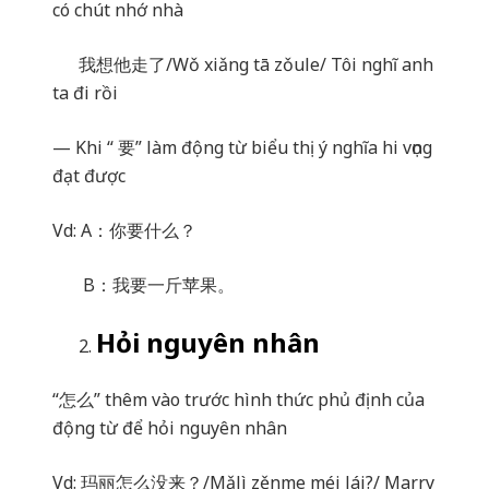
có chút nhớ nhà
我想他走了
/Wǒ xiǎng tā zǒule/ Tôi nghĩ anh
ta đi rồi
— Khi “
要
” làm động từ biểu thị ý nghĩa hi vọng
đạt được
Vd: A
：你要什么？
B
：我要一斤苹果。
Hỏi nguyên nhân
“
怎么
” thêm vào trước hình thức phủ định của
động từ để hỏi nguyên nhân
Vd:
玛丽
怎么没来？
/Mǎlì zěnme méi lái?/ Marry