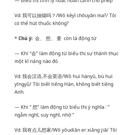
— Biểu thị tình lý hoặc hoàn cảnh cho phép
Vd:
我可以抽烟
吗
？
/Wǒ kěyǐ chōuyān ma?/ Tôi
có thể hút thuốc không?
*
Chú ý:
会、
想、
要
còn là động từ
— Khi “
会
” làm động từ biểu thị sự thành thục
một kĩ năng nào đó
Vd:
我会
汉语
,
不会英
语
/Wǒ huì hànyǔ, bù huì
yīngyǔ/ Tôi biết tiếng Hán, không biết tiếng
Anh.
— Khi “
想
” làm động từ biểu thị ý nghĩa : ”
ngẫm nghĩ, suy nghĩ, nhớ ”
Vd:
我有点儿想家
/Wǒ yǒudiǎn er xiǎng jiā/ Tôi