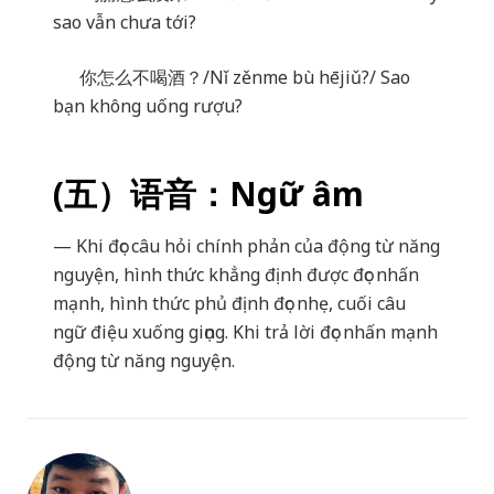
sao vẫn chưa tới?
你怎么不喝酒？
/Nǐ zěnme bù hējiǔ?/ Sao
bạn không uống rượu?
(
五）
语
音：
Ngữ âm
— Khi đọc câu hỏi chính phản của động từ năng
nguyện, hình thức khẳng định được đọc nhấn
mạnh, hình thức phủ định đọc nhẹ, cuối câu
ngữ điệu xuống giọng. Khi trả lời đọc nhấn mạnh
động từ năng nguyện.