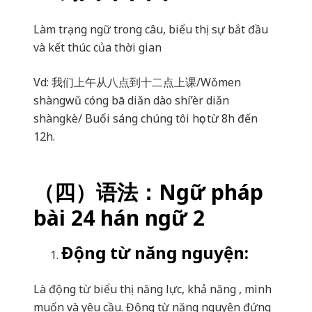
Làm trạng ngữ trong câu, biểu thị sự bắt đầu
và kết thúc của thời gian
Vd:
我
们
上午从八点到十二点上
课
/Wǒmen
shàngwǔ cóng bā diǎn dào shí’èr diǎn
shàngkè/ Buổi sáng chúng tôi học từ 8h đến
12h.
（四）
语
法：
Ngữ pháp
bài 24 hán ngữ 2
Động từ năng nguyện:
Là động từ biểu thị năng lực, khả năng , mình
muốn và yêu cầu. Động từ năng nguyện đứng