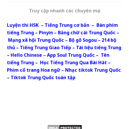
Truy cập nhanh các chuyên mục
Luyện thi HSK
–
Tiếng Trung cơ bản
–
Bàn phím
tiếng Trung
–
Pinyin
–
Bảng chữ cái Trung Quốc
–
Mạng xã hội Trung Quốc
–
Bộ gõ Sogou
–
214 bộ
thủ
–
Tiếng Trung Giao Tiếp
–
Tài liệu tiếng Trung
–
Hello Chinese
–
App Soul Trung Quốc
–
Tên
tiếng Trung
–
Học Tiếng Trung Qua Bài Hát
–
Phim cổ trang Hoa ngữ
–
Nhạc tiktok Trung Quốc
–
Tiktok Trung Quốc toàn tập
Copyrights © 2019 All Rights Reserved, – Website
phi lợi nhuận, bản quyền thuộc Học Tiếng Trung Từ
Đầu. Powered by
Hoctiengtrungtudau.com