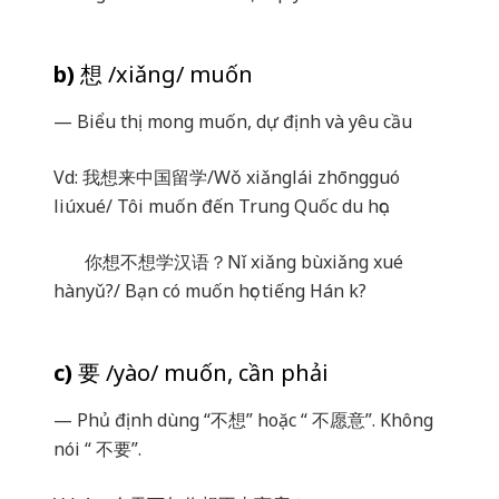
b)
想
/xiǎng/ muốn
— Biểu thị mong muốn, dự định và yêu cầu
Vd:
我想来中国留学
/Wǒ xiǎnglái zhōngguó
liúxué/ Tôi muốn đến Trung Quốc du học.
你想不想学
汉语
？
Nǐ xiǎng bùxiǎng xué
hànyǔ?/ Bạn có muốn học tiếng Hán k?
c)
要
/yào/ muốn, cần phải
— Phủ định dùng “
不想
” hoặc “
不愿意
”. Không
nói “
不要
”.