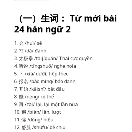
（一）生词： Từ mới bài
24 hán ngữ 2
1. 会 /huì/ sẽ
2. 打 /dǎ/ đánh
3. 太极拳 /tàijíquán/ Thái cực quyền
4. 听说 /tīngshuō/ nghe noia
5. 下 /xià/ dưới, tiếp theo
6. 报名 /bào míng/ báo danh
7. 开始 /kāishǐ/ bắt đầu
8. 能 /néng/ có thể
9. 再 /zài/ lại, lại một lần nữa
10. 遍 /biàn/ lần, lượt
11. 懂 /dǒng/ hiểu
12. 舒服 /shūfu/ dễ chịu