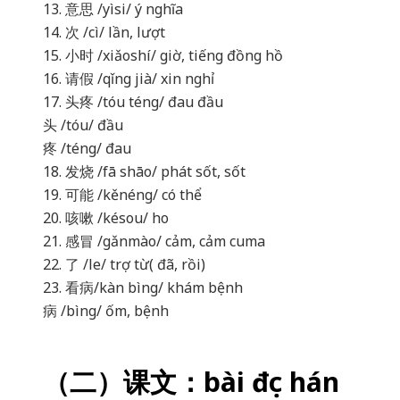
13. 意思 /yìsi/ ý nghĩa
14. 次 /cì/ lần, lượt
15. 小时 /xiǎoshí/ giờ, tiếng đồng hồ
16. 请假 /qǐng jià/ xin nghỉ
17. 头疼 /tóu téng/ đau đầu
头 /tóu/ đầu
疼 /téng/ đau
18. 发烧 /fā shāo/ phát sốt, sốt
19. 可能 /kěnéng/ có thể
20. 咳嗽 /késou/ ho
21. 感冒 /gǎnmào/ cảm, cảm cuma
22. 了 /le/ trợ từ( đã, rồi)
23. 看病/kàn bìng/ khám bệnh
病 /bìng/ ốm, bệnh
（二）课文：bài đọc hán