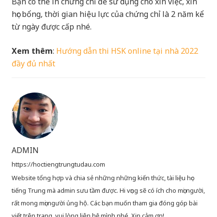
Bạn có thể in chứng chỉ để sử dụng cho xin việc, xin
học bổng, thời gian hiệu lực của chứng chỉ là 2 năm kể
từ ngày được cấp nhé.
Xem thêm
:
Hướng dẫn thi HSK online tại nhà 2022
đầy đủ nhất
ADMIN
https://hoctiengtrungtudau.com
Website tổng hợp và chia sẻ những những kiến thức, tài liệu học
tiếng Trung mà admin sưu tầm được. Hi vọng sẽ có ích cho mọi người,
rất mong mọi người ủng hộ. Các bạn muốn tham gia đóng góp bài
viết trên trang, vui lòng liên hệ mình nhé. Xin cảm ơn!