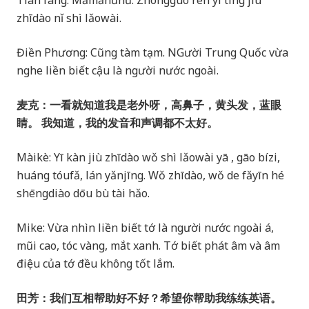
Tián fāng: Mǎmǎhǔhǔ. Zhōngguó rén yī tīng jiù
zhīdào nǐ shì lǎowài.
Điền Phương: Cũng tàm tạm. NGười Trung Quốc vừa
nghe liền biết cậu là người nước ngoài.
麦克：一看就知道我是老外呀，高鼻子，黄头发，蓝眼
睛。 我知道，我的发音和声调都不太好。
Màikè: Yī kàn jiù zhīdào wǒ shì lǎowài yā , gāo bízi,
huáng tóufǎ, lán yǎnjīng. Wǒ zhīdào, wǒ de fǎyīn hé
shēngdiào dōu bù tài hǎo.
Mike: Vừa nhìn liền biết tớ là người nước ngoài á,
mũi cao, tóc vàng, mắt xanh. Tớ biết phát âm và âm
điệu của tớ đều không tốt lắm.
田芳：我们互相帮助好不好？希望你帮助我练练英语。