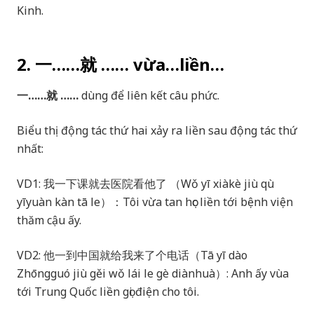
Kinh.
2. 一……就 …… vừa…liền…
一……就 ……
dùng để liên kết câu phức.
Biểu thị động tác thứ hai xảy ra liền sau động tác thứ
nhất:
VD1: 我一下课就去医院看他了 （Wǒ yī xiàkè jiù qù
yīyuàn kàn tā le）：Tôi vừa tan học liền tới bệnh viện
thăm cậu ấy.
VD2: 他一到中国就给我来了个电话（Tā yī dào
Zhōngguó jiù gěi wǒ lái le gè diànhuà）: Anh ấy vùa
tới Trung Quốc liền gọi điện cho tôi.