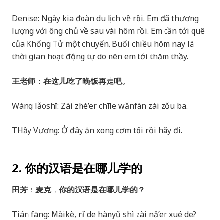
Denise: Ngày kia đoàn du lịch về rồi. Em đã thương
lượng với ông chủ về sau vài hôm rồi. Em cần tới quê
của Khổng Tử một chuyến. Buổi chiều hôm nay là
thời gian hoạt động tự do nên em tới thăm thầy.
王老师：在这儿吃了晚饭再走吧。
Wáng lǎoshī: Zài zhè’er chīle wǎnfàn zài zǒu ba.
THầy Vương: Ở đây ăn xong cơm tối rồi hãy đi.
2. 你的汉语是在哪儿学的
田芳：麦克，你的汉语是在哪儿学的？
Tián fāng: Màikè, nǐ de hànyǔ shì zài nǎ’er xué de?