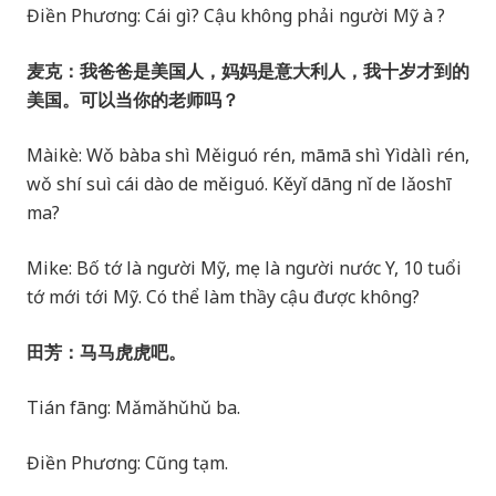
Điền Phương: Cái gì? Cậu không phải người Mỹ à ?
麦克：我爸爸是美国人，妈妈是意大利人，我十岁才到的
美国。可以当你的老师吗？
Màikè: Wǒ bàba shì Měiguó rén, māmā shì Yìdàlì rén,
wǒ shí suì cái dào de měiguó. Kěyǐ dāng nǐ de lǎoshī
ma?
Mike: Bố tớ là người Mỹ, mẹ là người nước Y, 10 tuổi
tớ mới tới Mỹ. Có thể làm thầy cậu được không?
田芳：马马虎虎吧。
Tián fāng: Mǎmǎhǔhǔ ba.
Điền Phương: Cũng tạm.