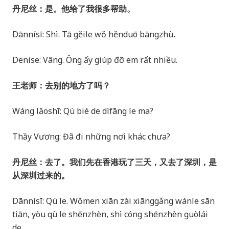
丹尼丝：是。他给了我很多帮助。
Dānnísī: Shì. Tā gěile wǒ hěnduō bāngzhù
.
Denise: Vâng. Ông ấy giúp đỡ em rất nhiều.
王老师：去别的地方了吗？
Wáng lǎoshī: Qù bié de dìfāng le ma?
Thầy Vương: Đã đi những nơi khác chưa?
丹尼丝：去了。我们先在香港玩了三天，又去了深圳，是
从深圳过来的。
Dānnísī: Qù le. Wǒmen xiān zài xiānggǎng wánle sān
tiān, yòu qù le shēnzhèn, shì cóng shēnzhèn guòlái
de.