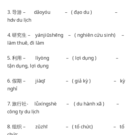
3. 导游 – dǎoyóu – ( đạo du ) –
hdv du lịch
4. 研究生 – yánjiūshēng – ( nghiên cứu sinh) –
làm thuê, đi làm
5. 利用 – lìyòng – ( lợi dụng ) –
tận dụng, lợi dụng
6. 假期 – jiàqī – ( giả kỳ ) – kỳ
nghỉ
7. 旅行社- lǚxíngshè – ( du hành xã ) –
công ty du lịch
8. 组织 – zǔzhī – ( tổ chức) – tổ
chức