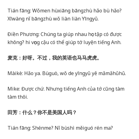
Tián fāng: Wǒmen hùxiāng bāngzhù hǎo bù hǎo?
Xīwàng nǐ bāngzhù wǒ liàn liàn Yīngyǔ.
Điền Phương: Chúng ta giúp nhau học tập có được
không? hi vọng cậu có thể giúp tớ luyện tiếng Anh.
麦克：好呀。不过，我的英语也马马虎虎。
Màikè: Hǎo ya. Bùguò, wǒ de yīngyǔ yě mǎmǎhǔhǔ.
Mike: Được chứ. Nhưng tiếng Anh của tớ cũng tàm
tàm thôi.
田芳：什么？你不是美国人吗？
Tián fāng: Shénme? Nǐ bùshì měiguó rén ma?