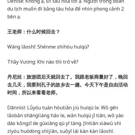
Denise: Không ạ, Đi tàu hỏa tới ạ. Người trong đoàn
du lịch muốn đi bằng tàu hỏa để nhìn phong cảnh 2
bên ạ.
王老师：什么时候回去？
Wáng lǎoshī: Shénme shíhòu huíqù?
Thầy Vương: Khi nào thì trở về?
丹尼丝：旅游团后天就回去了。我跟老板商量好了，晚回
去几天，我要到孔子的故乡去一趟。今天下午是自由活动
时间，所以来看看老师。
Dānnísī: Lǚyóu tuán hòutiān jiù huíqù le. Wǒ gēn
lǎobǎn shāngliáng hǎo le, wǎn huíqù jǐ tiān, wǒ yào
dào kǒngzǐ de gùxiāng qù yī tàng. Jīntiān xiàwǔ shì
zìyóu huódòng shíjiān, suǒyǐ lái kàn kàn lǎoshī.