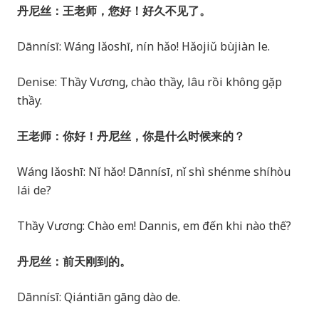
丹尼丝：王老师，您好！好久不见了。
Dānnísī: Wáng lǎoshī, nín hǎo! Hǎojiǔ bùjiàn le.
Denise: Thầy Vương, chào thầy, lâu rồi không gặp
thầy.
王老师：你好！丹尼丝，你是什么时候来的？
Wáng lǎoshī: Nǐ hǎo! Dānnísī, nǐ shì shénme shíhòu
lái de?
Thầy Vương: Chào em! Dannis, em đến khi nào thế?
丹尼丝：前天刚到的。
Dānnísī: Qiántiān gāng dào de.