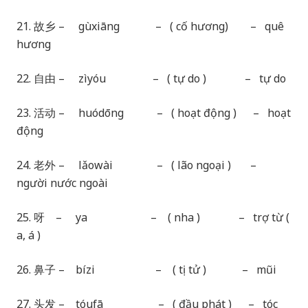
21. 故乡 – gùxiāng – ( cố hương) – quê
hương
22. 自由 – zìyóu – ( tự do ) – tự do
23. 活动 – huódōng – ( hoạt động ) – hoạt
động
24. 老外 – lǎowài – ( lão ngoại ) –
người nước ngoài
25. 呀 – ya – ( nha ) – trợ từ (
a, á )
26. 鼻子 – bízi – ( tị tử ) – mũi
27. 头发 – tóufā – ( đầu phát ) – tóc