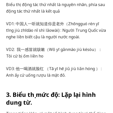
Biểu thị động tác thứ nhất là nguyên nhân, phía sau
động tác thứ nhất là kết quả
VD1: 中国人一听就知道你是老外（Zhōngguó rén yī
tīng jiù zhīdào nǐ shì lǎowài) : Người Trung Quốc vừa
nghe liền biết cậu là người nước ngoài.
VD2: 我一感冒就咳嗽（Wǒ yī gǎnmào jiù késòu）：
Tôi cứ bị ốm liền ho
VD3: 他一喝酒就脸红 （Tā yī hē jiǔ jiù liǎn hóng ） :
Anh ấy cứ uống rượu là mặt đỏ.
3. Biểu thị mức độ: Lặp lại hình
dung từ.