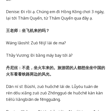
Denise: Đi rồi ạ. Chúng em đi Hồng Kông chơi 3 ngày,
lại tới Thâm Quyến, từ Thâm Quyến qua đây ạ.
王老师：坐飞机来的吗？
Wáng lǎoshī: Zuò fēijī lái de ma?
Thầy Vương: Đi bầng máy bay tới à?
丹尼丝：不是，坐火车来的。旅游团的人都想坐坐中国的
火车看看铁路两边的风光。
Dān ní sī: Bùshì, zuò huǒchē lái de. Lǚyóu tuán de
rén dōu xiǎng zuò zuò Zhōngguó de huǒchē kàn kàn
tiělù liǎngbiān de fēngguāng.