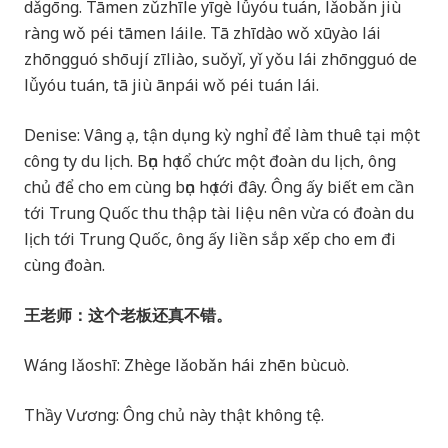
dǎgōng. Tāmen zǔzhīle yīgè lǚyóu tuán, lǎobǎn jiù
ràng wǒ péi tāmen láile. Tā zhīdào wǒ xūyào lái
zhōngguó shōují zīliào, suǒyǐ, yǐ yǒu lái zhōngguó de
lǚyóu tuán, tā jiù ānpái wǒ péi tuán lái.
Denise: Vâng ạ, tận dụng kỳ nghỉ để làm thuê tại một
công ty du lịch. Bọn họ tổ chức một đoàn du lịch, ông
chủ để cho em cùng bọn họ tới đây. Ông ấy biết em cần
tới Trung Quốc thu thập tài liệu nên vừa có đoàn du
lịch tới Trung Quốc, ông ấy liền sắp xếp cho em đi
cùng đoàn.
王老师：这个老板还真不错。
Wáng lǎoshī: Zhège lǎobǎn hái zhēn bùcuò.
Thầy Vương: Ông chủ này thật không tệ.