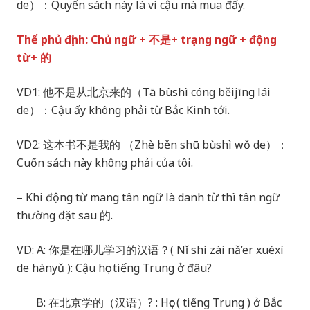
de）：Quyển sách này là vì cậu mà mua đấy.
Thể phủ định: Chủ ngữ + 不是+ trạng ngữ + động
từ+ 的
VD1: 他不是从北京来的（Tā bùshì cóng běijīng lái
de）：Cậu ấy không phải từ Bắc Kinh tới.
VD2: 这本书不是我的 （Zhè běn shū bùshì wǒ de）：
Cuốn sách này không phải của tôi.
– Khi động từ mang tân ngữ là danh từ thì tân ngữ
thường đặt sau 的.
VD: A: 你是在哪儿学习的汉语？( Nǐ shì zài nǎ’er xuéxí
de hànyǔ ): Cậu học tiếng Trung ở đâu?
B: 在北京学的（汉语）? : Học ( tiếng Trung ) ở Bắc