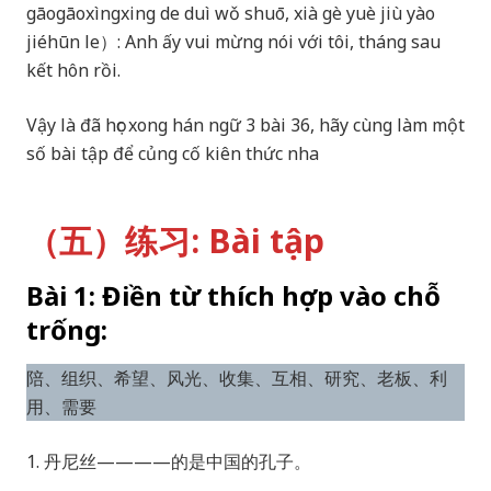
gāogāoxìngxing de duì wǒ shuō, xià gè yuè jiù yào
jiéhūn le）: Anh ấy vui mừng nói với tôi, tháng sau
kết hôn rồi.
Vậy là đã học xong hán ngữ 3 bài 36, hãy cùng làm một
số bài tập để củng cố kiên thức nha
（五）练习: Bài tập
Bài 1: Điền từ thích hợp vào chỗ
trống:
陪、组织、希望、风光、收集、互相、研究、老板、利
用、需要
1. 丹尼丝————的是中国的孔子。