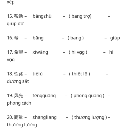
xếp
15. 帮助 – bāngzhù – ( bang trợ) –
giúp đỡ
16. 帮 – bāng – ( bang ) – giúp
17. 希望 – xīwàng – ( hi vọng ) – hi
vọng
18. 铁路 – tiělù – ( thiết lộ ) –
đường sắt
19. 风光 – fēngguāng – ( phong quang ) –
phong cảch
20. 商量 – shāngliang – ( thương lượng ) –
thương lượng