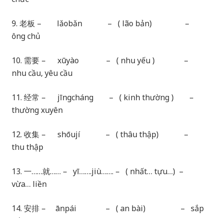
9. 老板 – lǎobǎn – ( lão bản) –
ông chủ
10. 需要 – xūyào – ( nhu yếu ) –
nhu cầu, yêu cầu
11. 经常 – jīngcháng – ( kinh thường ) –
thường xuyên
12. 收集 – shōují – ( thâu thập) –
thu thập
13. 一……就…… – yī…….jiù……. – ( nhất… tựu…) –
vừa… liền
14. 安排 – ānpái – ( an bài) – sắp