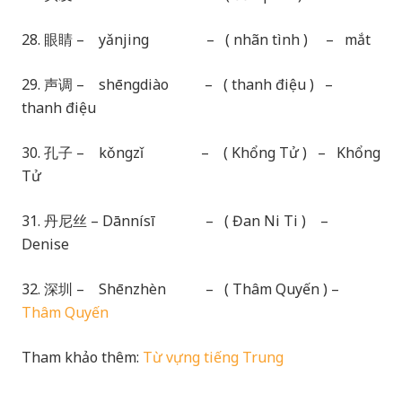
28. 眼睛 – yǎnjing – ( nhãn tình ) – mắt
29. 声调 – shēngdiào – ( thanh điệu ) –
thanh điệu
30. 孔子 – kǒngzǐ – ( Khổng Tử ) – Khổng
Tử
31. 丹尼丝 – Dānnísī – ( Đan Ni Ti ) –
Denise
32. 深圳 – Shēnzhèn – ( Thâm Quyến ) –
Thâm Quyến
Tham khảo thêm:
Từ vựng tiếng Trung