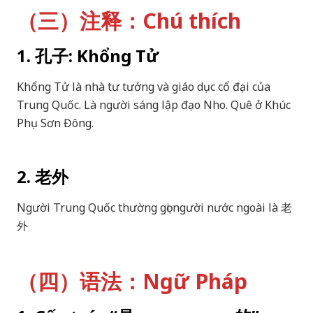
（三）注释：Chú thích
1. 孔子: Khổng Tử
Khổng Tử là nhà tư tưởng và giáo dục cổ đại của
Trung Quốc. Là người sáng lập đạo Nho. Quê ở Khúc
Phụ Sơn Đông.
2. 老外
Người Trung Quốc thường gọi người nước ngoài là 老
外
（四）语法：Ngữ Pháp