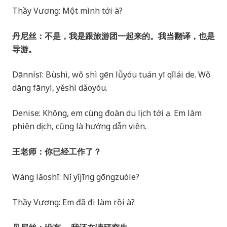
Thầy Vương: Một mình tới à?
丹尼丝：不是，我是跟旅游团一起来的。我当翻译，也是
导游。
Dānnísī: Bùshì, wǒ shì gēn lǚyóu tuán yī qǐlái de. Wǒ
dāng fānyì, yěshì dǎoyóu.
Denise: Không, em cùng đoàn du lịch tới ạ. Em làm
phiên dịch, cũng là hướng dẫn viên.
王老师：你已经工作了？
Wáng lǎoshī: Nǐ yǐjīng gōngzuòle?
Thầy Vương: Em đã đi làm rồi à?