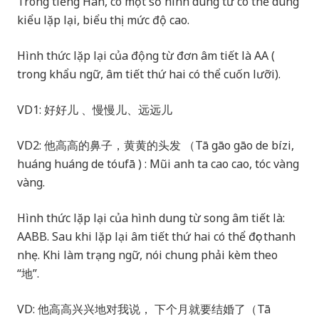
Trong tiếng Hán, có một số hình dung từ có thể dùng
kiểu lặp lại, biểu thị mức độ cao.
Hình thức lặp lại của động từ đơn âm tiết là AA (
trong khẩu ngữ, âm tiết thứ hai có thể cuốn lưỡi).
VD1: 好好儿 、慢慢儿、远远儿
VD2: 他高高的鼻子，黄黄的头发 （Tā gāo gāo de bízi,
huáng huáng de tóufā ) : Mũi anh ta cao cao, tóc vàng
vàng.
Hình thức lặp lại của hình dung từ song âm tiết là:
AABB. Sau khi lặp lại âm tiết thứ hai có thể đọc thanh
nhẹ. Khi làm trạng ngữ, nói chung phải kèm theo
“地”.
VD: 他高高兴兴地对我说， 下个月就要结婚了（Tā