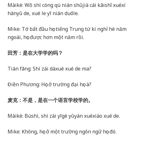
Màikè: Wǒ shì cóng qù nián shǔjià cái kāishǐ xuéxí
hànyǔ de, xué le yī nián duōle.
Mike: Tớ bất đầu học tiếng Trung từ kì nghỉ hè năm
ngoái, học được hơn một năm rồi.
田芳：是在大学学的吗？
Tián fāng: Shì zài dàxué xué de ma?
Điền Phương: Học ở trường đại học à?
麦克：不是，是在一个语言学校学的。
Màikè: Bùshì, shì zài yīgè yǔyán xuéxiào xué de.
Mike: Không, học ở một trường ngôn ngữ học đó.