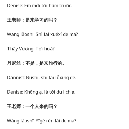
Denise: Em mới tới hôm trước.
王老师：是来学习的吗？
Wáng lǎoshī: Shì lái xuéxí de ma?
Thầy Vương: Tới học à?
丹尼丝：不是，是来旅行的。
Dānnísī: Bùshì, shì lái lǚxíng de.
Denise: Không ạ, là tới du lịch ạ.
王老师：一个人来的吗？
Wáng lǎoshī: Yīgè rén lái de ma?