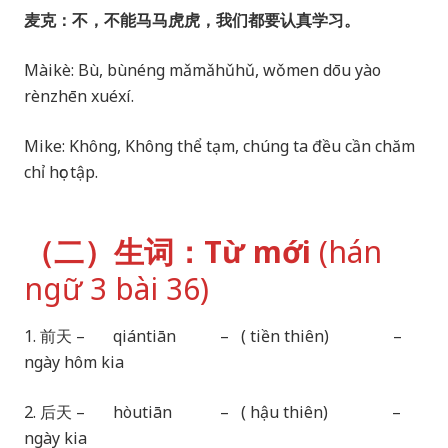
麦克：不，不能马马虎虎，我们都要认真学习。
Màikè: Bù, bùnéng mǎmǎhǔhǔ, wǒmen dōu yào
rènzhēn xuéxí.
Mike: Không, Không thể tạm, chúng ta đều cần chăm
chỉ học tập.
（二）生词：Từ mới
(hán
ngữ 3 bài 36)
1. 前天 – qiántiān – ( tiền thiên) –
ngày hôm kia
2. 后天 – hòutiān – ( hậu thiên) –
ngày kia