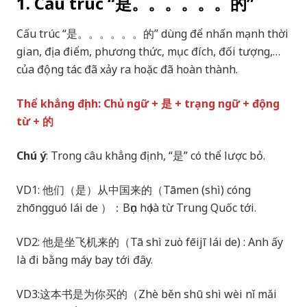
1. Cấu trúc “是。。。。。。的”
Cấu trúc “是。。。。。。的” dùng để nhấn mạnh thời
gian, địa điểm, phương thức, mục đích, đối tượng,…
của động tác đã xảy ra hoặc đã hoàn thành.
Thể khẳng định: Chủ ngữ + 是 + trạng ngữ + động
từ + 的
Chú ý
: Trong câu khẳng định, “是” có thể lược bỏ.
VD1: 他们（是）从中国来的（Tāmen (shì) cóng
zhōngguó lái de ）：Bọn họ là từ Trung Quốc tới.
VD2: 他是坐飞机来的（Tā shì zuò fēijī lái de) : Anh ấy
là đi bằng máy bay tới đây.
VD3:这本书是为你买的（Zhè běn shū shì wèi nǐ mǎi