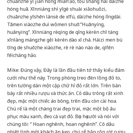
chuānzhe yī jiàn hóng mián’ǎo, tóu shàng hái dàizhe
hóng huā. Xīnniáng shì yīgè shuài xiǎohuǒzi,
chuānzhe yīshēn lánsè de xīfú, dàizhe hóng lǐngdài.
Tāmen xiàozhe duì wǒmen shuō:“Huānyíng,
huānyíng”. Xīnniáng rèqíng de qǐng kèrén chī táng
xīnlàng mángzhe gěi kèrén dào xǐ chá. Háizi men bù
tīng de shuōzhe xiàozhe, rè rè nào nào de, qìfēn
fēicháng hǎo.
Mike: Đúng vậy, Đây là lần đầu tiên tớ thấy kiểu đám
cưới như thế này. Trong phòng treo đèn lồng đỏ to,
trên tường dán một cặp chữ hỉ đỏ rất lớn. Trên bàn
bày rất nhiều rượu và thức ăn. Cô dâu trông rất xinh
đẹp, mặc một chiếc áo bông, trên đầu còn cài hoa.
Chú rể là một chàng trai đẹp trai, mặc một bộ âu
phục màu xanh, đeo cà vạt đỏ. Bọn họ cười và nói với
chúng tôi: “ Hoan nghênh, hoan nghênh”. Cô dâu
nhiệt tình mời khách ăn kẹo, chú rể bận rộn rót rượu