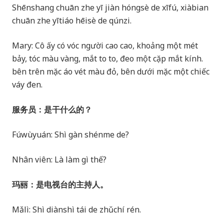
Shēnshang chuān zhe yī jiàn hóngsè de xīfú, xiàbian
chuān zhe yītiáo hēisè de qúnzi.
Mary: Cô ấy có vóc người cao cao, khoảng một mét
bảy, tóc màu vàng, mắt to to, đeo một cặp mắt kính.
bên trên mặc áo vét màu đỏ, bên dưới mặc một chiếc
váy đen.
服务员：是干什么的？
Fúwùyuán: Shì gàn shénme de?
Nhân viên: Là làm gì thế?
玛丽：是电视台的主持人。
Mǎlì: Shì diànshì tái de zhǔchí rén.