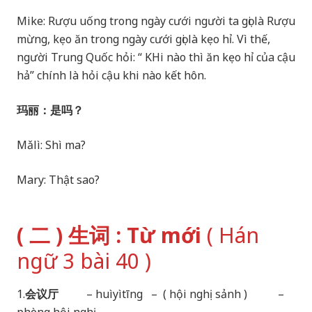
Mike: Rượu uống trong ngày cưới người ta gọi là Rượu
mừng, kẹo ăn trong ngày cưới gọi là kẹo hỉ. Vì thế,
người Trung Quốc hỏi: “ KHi nào thì ăn kẹo hỉ của cậu
hả” chính là hỏi cậu khi nào kết hôn.
玛丽：是吗？
Mǎlì: Shì ma?
Mary: Thật sao?
( 二 ) 生词 : Từ mới
( Hán
ngữ 3 bài 40 )
1.
会议厅
– huìyìtīng – ( hội nghị sảnh ) –