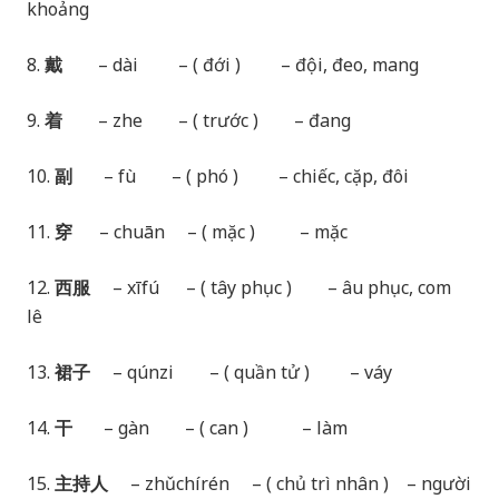
khoảng
8.
戴
– dài – ( đới ) – đội, đeo, mang
9.
着
– zhe – ( trước ) – đang
10.
副
– fù – ( phó ) – chiếc, cặp, đôi
11.
穿
– chuān – ( mặc ) – mặc
12.
西服
– xīfú – ( tây phục ) – âu phục, com
lê
13.
裙子
– qúnzi – ( quần tử ) – váy
14.
干
– gàn – ( can ) – làm
15.
主持人
– zhǔchírén – ( chủ trì nhân ) – người