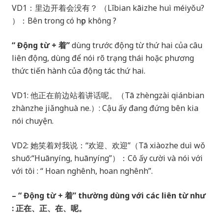
VD1：里边开着会没有？ （Lǐbian kāizhe huì méiyǒu?
）：Bên trong có họp không ?
“ Động từ + 着”
dùng trước động từ thứ hai của câu
liên động, dùng để nói rõ trạng thái hoặc phương
thức tiến hành của động tác thứ hai.
VD1: 他正在前边站着讲话呢。（Tā zhèngzài qiánbian
zhànzhe jiǎnghuà ne.）: Cậu ấy đang đứng bên kia
nói chuyện.
VD2: 她笑着对我说：“欢迎、欢迎”（Tā xiàozhe duì wǒ
shuō:“Huānyíng, huānyíng”）：Cô ấy cười và nói với
với tôi : “ Hoan nghênh, hoan nghênh”.
– “ Động từ + 着” thường dùng với các liên từ như
: 正在、正、在、呢。