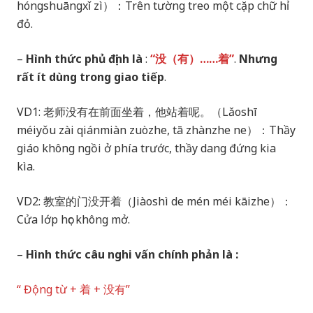
hóngshuāngxǐ zì）：Trên tường treo một cặp chữ hỉ
đỏ.
–
Hình thức phủ định là
:
“没（有）……着”
.
Nhưng
rất ít dùng trong giao tiếp
.
VD1: 老师没有在前面坐着，他站着呢。（Lǎoshī
méiyǒu zài qiánmiàn zuòzhe, tā zhànzhe ne）：Thầy
giáo không ngồi ở phía trước, thầy dang đứng kia
kìa.
VD2: 教室的门没开着（Jiàoshì de mén méi kāizhe）：
Cửa lớp học không mở.
–
Hình thức câu nghi vấn chính phản là :
“ Động từ + 着 + 没有”