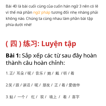
Bài 40 là bài cuối cùng của cuốn hán ngữ 3 nên có lẽ
vì thế mà phần
ngữ pháp
tương đối nhẹ nhàng phải
không nào. Chúng ta cùng nhau làm phần bài tập
phía dưới nhé!
( 四 ) 练习: Luyện tập
Bài 1:
Sắp xếp các từ sau đây hoàn
thành câu hoàn chỉnh:
1. 正/ 耳朵 / 呢 / 音乐 / 她 / 戴 / 听 / 着
2.笑 / 跟 / 谈话 / 呢 / 朋友 / 正 / 着 / 爱德华
3. 贴 / 一个 / 红 / 双 / 墙上 / 着 / 喜字