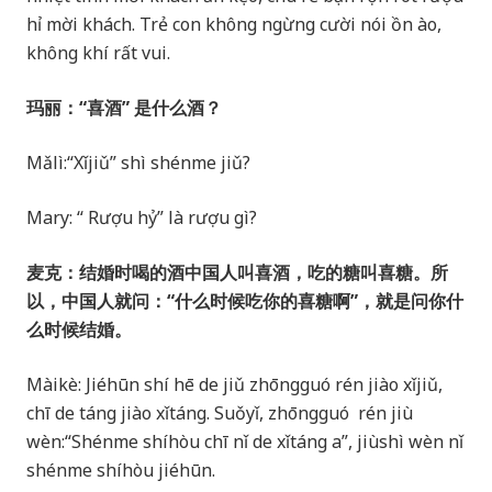
hỉ mời khách. Trẻ con không ngừng cười nói ồn ào,
không khí rất vui.
玛丽：“喜酒” 是什么酒？
Mǎlì:“Xǐjiǔ” shì shénme jiǔ?
Mary: “ Rượu hỷ” là rượu gì?
麦克：结婚时喝的酒中国人叫喜酒，吃的糖叫喜糖。所
以，中国人就问：“什么时候吃你的喜糖啊”，就是问你什
么时候结婚。
Màikè: Jiéhūn shí hē de jiǔ zhōngguó rén jiào xǐjiǔ,
chī de táng jiào xǐtáng. Suǒyǐ, zhōngguó rén jiù
wèn:“Shénme shíhòu chī nǐ de xǐtáng a”, jiùshì wèn nǐ
shénme shíhòu jiéhūn.