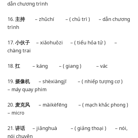
dẫn chương trình
16.
主持
– zhǔchí – ( chủ trì ) – dẫn chương
trình
17.
小伙子
– xiǎohuǒzi – ( tiểu hỏa tử ) –
chàng trai
18.
扛
– káng – ( giang ) – vác
19.
摄像机
– shèxiàngjī – ( nhiếp tượng cơ )
– máy quay phim
20.
麦克风
– màikèfēng – ( mạch khắc phong )
– micro
21.
讲话
– jiǎnghuà – ( giảng thoại ) – nói,
nói chuyện