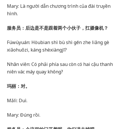
Mary: Là người dẫn chương trình của đài truyền
hình.
服务员：后边是不是跟着两个小伙子，扛摄像机？
Fúwùyuán: Hòubian shì bù shì gēn zhe liǎng gè
xiǎohuǒzi, káng shèxiàngjī?
Nhân viên: Có phải phía sau còn có hai cậu thanh
niên vác máy quay không?
玛丽：对。
Mǎlì: Duì.
Mary: Đúng rồi.