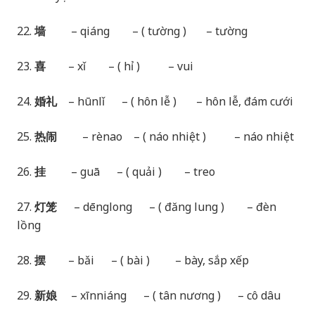
22.
墙
– qiáng – ( tường ) – tường
23.
喜
– xǐ – ( hỉ ) – vui
24.
婚礼
– hūnlǐ – ( hôn lễ ) – hôn lễ, đám cưới
25.
热闹
– rènao – ( náo nhiệt ) – náo nhiệt
26.
挂
– guā – ( quải ) – treo
27.
灯笼
– dēnglong – ( đăng lung ) – đèn
lồng
28.
摆
– bǎi – ( bài ) – bày, sắp xếp
29.
新娘
– xīnniáng – ( tân nương ) – cô dâu