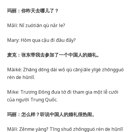
玛丽：你昨天去哪儿了？
Mǎlì: Nǐ zuótiān qù nǎr le?
Mary: Hôm qua cậu đi đâu đấy?
麦克：张东带我去参加了一个中国人的婚礼。
Màikè: Zhāng dōng dài wǒ qù cānjiāle yīgè zhōngguó
rén de hūnlǐ.
Mike: Trương Đông đưa tớ đi tham gia một lễ cưới
của người Trung Quốc.
玛丽：怎么样？听说中国人的婚礼很热闹。
Mǎlì: Zěnme yàng? Tīng shuō zhōngguó rén de hūnlǐ