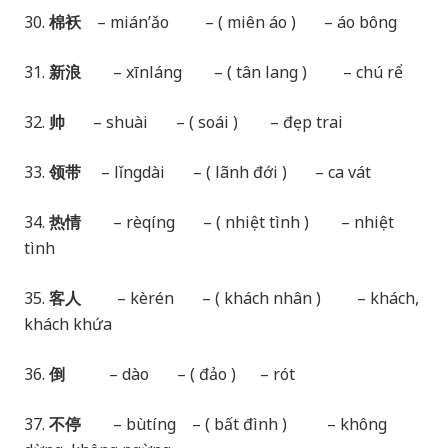
30.
棉袄
– mián’ǎo – ( miên áo ) – áo bông
31.
新浪
– xīnláng – ( tân lang ) – chú rể
32.
帅
– shuài – ( soái ) – đẹp trai
33.
领带
– lǐngdài – ( lãnh đới ) – ca vát
34.
热情
– rèqíng – ( nhiệt tình ) – nhiệt
tình
35.
客人
– kèrén – ( khách nhân ) – khách,
khách khứa
36.
倒
– dào – ( đảo ) – rót
37.
不停
– bùtíng – ( bất đình ) – không