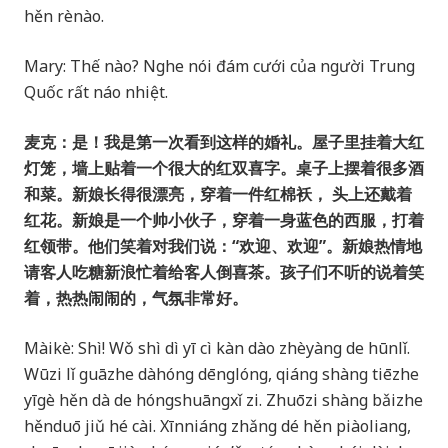
hěn rènào.
Mary: Thế nào? Nghe nói đám cưới của người Trung
Quốc rất náo nhiệt.
麦克：是！我是第一次看到这样的婚礼。屋子里挂着大红
灯笼，墙上贴着一个很大的红双喜字。桌子上摆着很多酒
和菜。新娘长得很漂亮，穿着一件红棉袄， 头上还戴着
红花。新娘是一个帅小伙子，穿着一身蓝色的西服，打着
红领带。他们笑着对我们说：“欢迎、欢迎”。新娘热情地
请客人吃糖新浪忙着给客人倒喜茶。孩子们不听的说着笑
着，热热闹闹的，气氛非常好。
Màikè: Shì! Wǒ shì dì yī cì kàn dào zhèyàng de hūnlǐ.
Wūzi lǐ guāzhe dàhóng dēnglóng, qiáng shàng tiēzhe
yīgè hěn dà de hóngshuāngxǐ zi. Zhuōzi shàng bǎizhe
hěnduō jiǔ hé cài. Xīnniáng zhǎng dé hěn piàoliang,