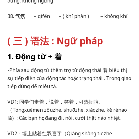
dừng, không ngừng
38.
气氛
– qìfēn – ( khí phần ) – không khí
( 三 ) 语法 : Ngữ pháp
1. Động từ + 着
-Phía sau động từ thêm trợ từ động thái 着 biểu thị
sự tiếp diễn của động tác hoặc trạng thái . Trong giao
tiếp dùng để miêu tả.
VD1: 同学们走着，说着，笑着，可热闹拉。
（Tóngxuémen zǒuzhe, shuōzhe, xiàozhe, kě rènao
lā）: Các bạn học đang đi, nói, cười thật náo nhiệt.
VD2：墙上贴着红双喜字（Qiáng shàng tiēzhe