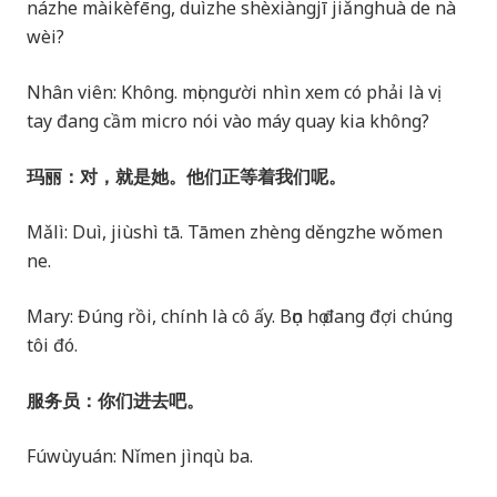
názhe màikèfēng, duìzhe shèxiàngjī jiǎnghuà de nà
wèi?
Nhân viên: Không. mọi người nhìn xem có phải là vị
tay đang cầm micro nói vào máy quay kia không?
玛丽：对，就是她。他们正等着我们呢。
Mǎlì: Duì, jiùshì tā. Tāmen zhèng děngzhe wǒmen
ne.
Mary: Đúng rồi, chính là cô ấy. Bọn họ đang đợi chúng
tôi đó.
服务员：你们进去吧。
Fúwùyuán: Nǐmen jìnqù ba.