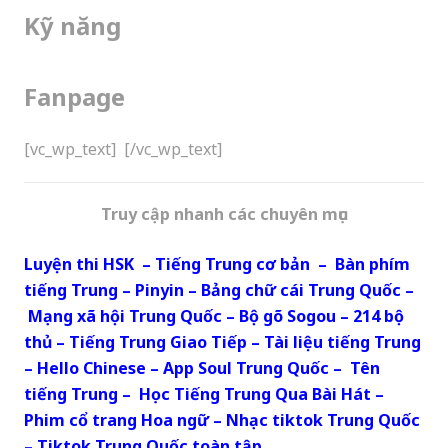
Kỹ năng
Fanpage
[vc_wp_text]
[/vc_wp_text]
Truy cập nhanh các chuyên mục
Luyện thi HSK
–
Tiếng Trung cơ bản
–
Bàn phím
tiếng Trung
–
Pinyin
–
Bảng chữ cái Trung Quốc
–
Mạng xã hội Trung Quốc
–
Bộ gõ Sogou
–
214 bộ
thủ
–
Tiếng Trung Giao Tiếp
–
Tài liệu tiếng Trung
–
Hello Chinese
–
App Soul Trung Quốc
–
Tên
tiếng Trung
–
Học Tiếng Trung Qua Bài Hát
–
Phim cổ trang Hoa ngữ
–
Nhạc tiktok Trung Quốc
–
Tiktok Trung Quốc toàn tập