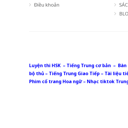
Điều khoản
SÁ
BL
Luyện thi HSK
–
Tiếng Trung cơ bản
–
Bàn 
bộ thủ
–
Tiếng Trung Giao Tiếp
–
Tài liệu t
Phim cổ trang Hoa ngữ
–
Nhạc tiktok Trun
Copyrights © 2019 All Rights Reserved, – W