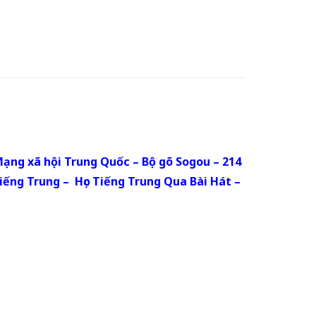
ạng xã hội Trung Quốc
–
Bộ gõ Sogou
–
214
iếng Trung
–
Học Tiếng Trung Qua Bài Hát
–
Từ Đầu. Powered by
Hoctiengtrungtudau.com