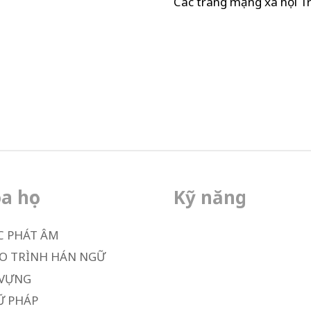
Các trang mạng xã hội Tr
a học
Kỹ năng
C PHÁT ÂM
O TRÌNH HÁN NGỮ
 VỰNG
Ữ PHÁP