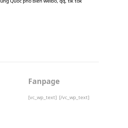
ung Quốc phổ biến weibo, qq, tik tok
Fanpage
[vc_wp_text]
[/vc_wp_text]