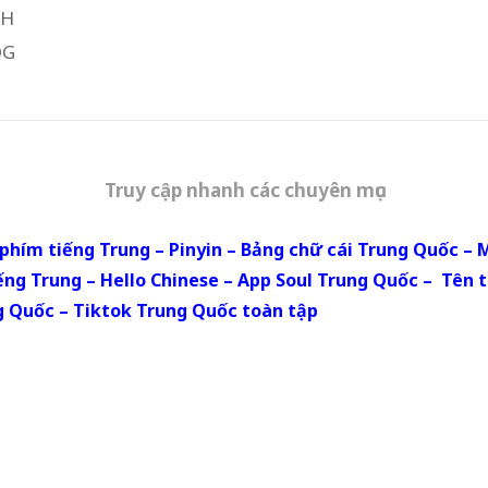
CH
OG
Truy cập nhanh các chuyên mục
phím tiếng Trung
–
Pinyin
–
Bảng chữ cái Trung Quốc
–
M
iếng Trung
–
Hello Chinese
–
App Soul Trung Quốc
–
Tên t
g Quốc
–
Tiktok Trung Quốc toàn tập
ebsite phi lợi nhuận, bản quyền thuộc Học Tiếng Trung 