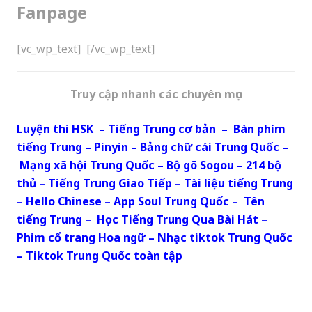
Fanpage
[vc_wp_text]
[/vc_wp_text]
Truy cập nhanh các chuyên mục
Luyện thi HSK
–
Tiếng Trung cơ bản
–
Bàn phím
tiếng Trung
–
Pinyin
–
Bảng chữ cái Trung Quốc
–
Mạng xã hội Trung Quốc
–
Bộ gõ Sogou
–
214 bộ
thủ
–
Tiếng Trung Giao Tiếp
–
Tài liệu tiếng Trung
–
Hello Chinese
–
App Soul Trung Quốc
–
Tên
tiếng Trung
–
Học Tiếng Trung Qua Bài Hát
–
Phim cổ trang Hoa ngữ
–
Nhạc tiktok Trung Quốc
–
Tiktok Trung Quốc toàn tập
Copyrights © 2019 All Rights Reserved, – Website